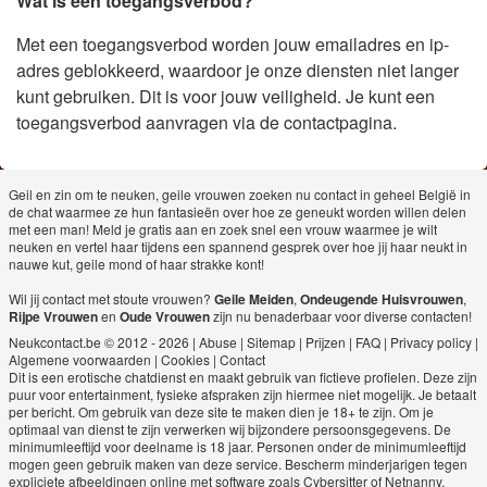
Wat is een toegangsverbod?
Met een toegangsverbod worden jouw emailadres en ip-
adres geblokkeerd, waardoor je onze diensten niet langer
kunt gebruiken. Dit is voor jouw veiligheid. Je kunt een
toegangsverbod aanvragen via de contactpagina.
Geil en zin om te neuken, geile vrouwen zoeken nu contact in geheel België in
de chat waarmee ze hun fantasieën over hoe ze geneukt worden willen delen
met een man! Meld je gratis aan en zoek snel een vrouw waarmee je wilt
neuken en vertel haar tijdens een spannend gesprek over hoe jij haar neukt in
nauwe kut, geile mond of haar strakke kont!
Wil jij contact met stoute vrouwen?
Geile Meiden
,
Ondeugende Huisvrouwen
,
Rijpe Vrouwen
en
Oude Vrouwen
zijn nu benaderbaar voor diverse contacten!
Neukcontact.be © 2012 - 2026
|
Abuse
|
Sitemap
|
Prijzen
|
FAQ
|
Privacy policy
|
Algemene voorwaarden
|
Cookies
|
Contact
Dit is een erotische chatdienst en maakt gebruik van fictieve profielen. Deze zijn
puur voor entertainment, fysieke afspraken zijn hiermee niet mogelijk. Je betaalt
per bericht. Om gebruik van deze site te maken dien je 18+ te zijn. Om je
optimaal van dienst te zijn verwerken wij bijzondere persoonsgegevens. De
minimumleeftijd voor deelname is 18 jaar. Personen onder de minimumleeftijd
mogen geen gebruik maken van deze service. Bescherm minderjarigen tegen
expliciete afbeeldingen online met software zoals Cybersitter of Netnanny.